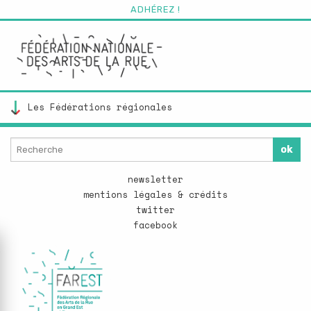
Aller
ADHÉREZ !
au
contenu
principal
Footer
newsletter
menu
mentions légales & crédits
Réseaux
twitter
sociaux
facebook